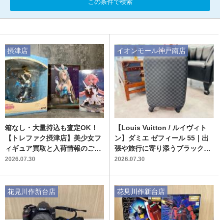
この条件で検索
摂津店
イオンモール神戸南店
箱なし・大量持込も査定OK！
【Louis Vuitton / ルイヴィト
【トレファク摂津店】美少女フ
ン】ダミエ ゼフィール 55｜出
ィギュア買取と入荷情報のご紹
張や旅行に寄り添うブラックキ
介
ャリーバッグのご紹介
2026.07.30
2026.07.30
花見川作新台店
花見川作新台店