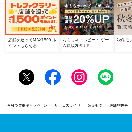
店舗を巡ってMAX1500 ポ
おもちゃ・ホビー・ ゲー
秋冬モ
イントもらえる！
ム買取20％UP
今月の買取キャンペーン
サービスガイド
読みもの
店舗物件募集