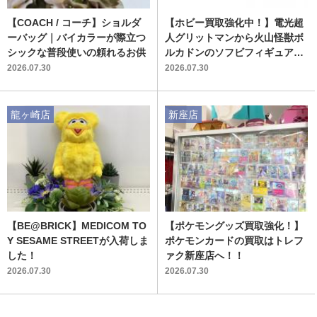
【COACH / コーチ】ショルダ
【ホビー買取強化中！】電光超
ーバッグ｜バイカラーが際立つ
人グリットマンから火山怪獣ボ
シックな普段使いの頼れるお供
ルカドンのソフビフィギュアが
新入荷いたしました！
2026.07.30
2026.07.30
龍ヶ崎店
新座店
【BE@BRICK】MEDICOM TO
【ポケモングッズ買取強化！】
Y SESAME STREETが入荷しま
ポケモンカードの買取はトレフ
した！
ァク新座店へ！！
2026.07.30
2026.07.30