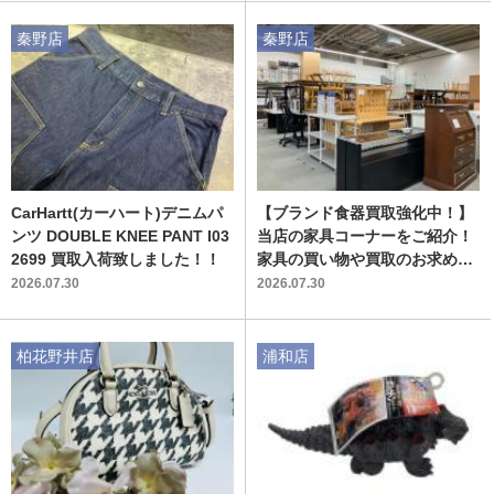
秦野店
秦野店
CarHartt(カーハート)デニムパ
【ブランド食器買取強化中！】
ンツ DOUBLE KNEE PANT I03
当店の家具コーナーをご紹介！
2699 買取入荷致しました！！
家具の買い物や買取のお求めな
らトレファクへ！
2026.07.30
2026.07.30
柏花野井店
浦和店