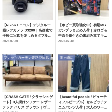
【Nikon / ニコン】デジタル一
【ホビー買取強化中】初期MG
眼レフカメラ D3200｜高画素で
ガンプラまとめ入荷｜赤ロゴ＆
手軽に写真を楽しめるダブルズ
中蓋台紙付きの未組み立てキッ
ームキットが入荷
トが花見川作新台店へ
2026.07.30
2026.07.30
フレッツガーデン姫路花田店
龍ヶ崎店
【CRASH GATE / クラッシュゲ
【beautiful people / ビューテ
ート】3人掛けソファー レザー
ィフルピープル】セルビッチデ
テック ハリス ブラウン｜ヴィ
ニムパンツ入荷｜大人のワード