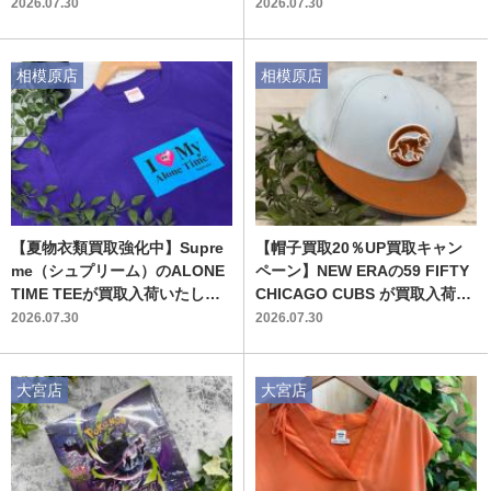
ンテージ感漂う上質なリビング
ローブに映える一着
2026.07.30
2026.07.30
を演出するリユース家具
相模原店
相模原店
【夏物衣類買取強化中】Supre
【帽子買取20％UP買取キャン
me（シュプリーム）のALONE
ペーン】NEW ERAの59 FIFTY
TIME TEEが買取入荷いたしま
CHICAGO CUBS が買取入荷い
した！！
たしました！
2026.07.30
2026.07.30
大宮店
大宮店