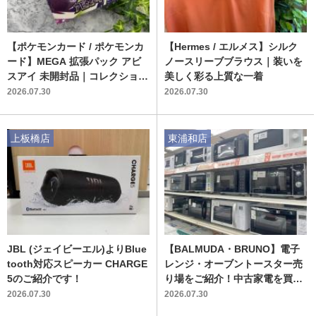
【ポケモンカード / ポケモンカ
【Hermes / エルメス】シルク
ード】MEGA 拡張パック アビ
ノースリーブブラウス｜装いを
スアイ 未開封品｜コレクション
美しく彩る上質な一着
整理・持込買取は大宮店へ
2026.07.30
2026.07.30
上板橋店
東浦和店
JBL (ジェイビーエル)よりBlue
【BALMUDA・BRUNO】電子
tooth対応スピーカー CHARGE
レンジ・オーブントースター売
5のご紹介です！
り場をご紹介！中古家電を買う
のも売るのもトレファク東浦和
2026.07.30
2026.07.30
店へ‼