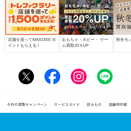
店舗を巡ってMAX1500 ポ
おもちゃ・ホビー・ ゲー
秋冬モ
イントもらえる！
ム買取20％UP
今月の買取キャンペーン
サービスガイド
読みもの
店舗物件募集