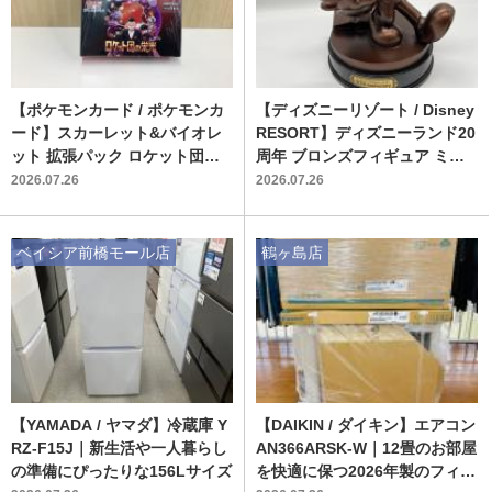
【ポケモンカード / ポケモンカ
【ディズニーリゾート / Disney
ード】スカーレット&バイオレ
RESORT】ディズニーランド20
ット 拡張パック ロケット団の
周年 ブロンズフィギュア ミッ
栄光 BOX｜コレクター注目の
キーマウス｜1000体限定の記念
2026.07.26
2026.07.26
未開封シュリンク付きパックが
モデルが入荷
入荷
ベイシア前橋モール店
鶴ヶ島店
【YAMADA / ヤマダ】冷蔵庫 Y
【DAIKIN / ダイキン】エアコン
RZ-F15J｜新生活や一人暮らし
AN366ARSK-W｜12畳のお部屋
の準備にぴったりな156Lサイズ
を快適に保つ2026年製のフィル