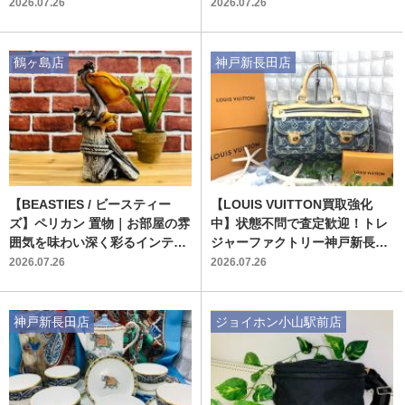
ター自動お掃除機能付きモデル
2026.07.26
2026.07.26
鶴ヶ島店
神戸新長田店
【BEASTIES / ビースティー
【LOUIS VUITTON買取強化
ズ】ペリカン 置物｜お部屋の雰
中】状態不問で査定歓迎！トレ
囲気を味わい深く彩るインテリ
ジャーファクトリー神戸新長田
ア雑貨
店
2026.07.26
2026.07.26
神戸新長田店
ジョイホン小山駅前店