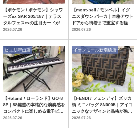
【ポケモン / ポケモン】シャワ
【mont-bell / モンベル】イグ
ーズex SAR 205/187｜テラス
ニスダウン パーカ｜本格アウト
タルフェスexの注目カードが入
ドアから街着まで重宝する軽量
荷！
ダウンジャケット
2026.07.26
2026.07.26
ピエリ守山店
イオンモール新瑞橋店
【Roland / ローランド】GO-8
【FENDI / フェンディ】ズッカ
8P｜88鍵盤の本格的な演奏感を
柄 ミニバッグ 8N0005｜アイコ
コンパクトに楽しめる電子ピア
ニックなデザインと品格が魅力
ノが入荷しました
の中古ブランド品入荷
2026.07.26
2026.07.26