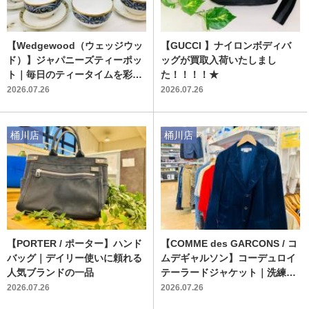
【Wedgewood（ウェッジウッ
【GUCCI 】ナイロンボディバ
ド）】ジャパニーズティーポッ
ッグが買取入荷いたしまし
ト｜毎日のティータイムを彩る
た！！！！★
ブルーエレファントの魅力
2026.07.26
2026.07.26
桶川店
桶川店
【PORTER / ポーター】ハンド
【COMME des GARCONS / コ
バッグ｜デイリー使いに頼れる
ムデギャルソン】コーデュロイ
人気ブランドの一品
テーラードジャケット｜洗練さ
れたシルエットを楽しむ秋冬の
2026.07.26
2026.07.26
古着スタイル