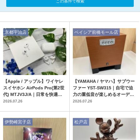
この条件で検索
京都宇治店
ベイシア前橋モール店
【Apple / アップル】ワイヤレ
【YAMAHA / ヤマハ】サブウー
スイヤホン AirPods Pro(第2世
ファー YST-SW315｜自宅で迫
代) MTJV3J/A｜日常を快適に
力の重低音が楽しめるオーディ
する高音質モデルが入荷
オ機器が入荷！！
2026.07.26
2026.07.26
伊勢崎宮子店
松戸店