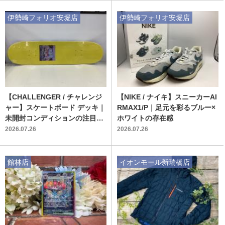
伊勢崎フォリオ安堀店
伊勢崎フォリオ安堀店
【CHALLENGER / チャレンジ
【NIKE / ナイキ】スニーカーAI
ャー】スケートボード デッキ｜
RMAX1/P｜足元を彩るブルー×
未開封コンディションの注目ギ
ホワイトの存在感
アが入荷
2026.07.26
2026.07.26
館林店
イオンモール新瑞橋店